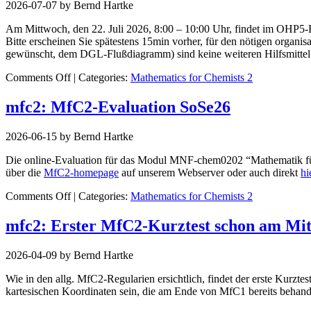
2026-07-07 by Bernd Hartke
fertig
korrigiert,
Am Mittwoch, den 22. Juli 2026, 8:00 – 10:00 Uhr, findet im OHP5
Einsicht
Bitte erscheinen Sie spätestens 15min vorher, für den nötigen orga
möglich
gewünscht, dem DGL-Flußdiagramm) sind keine weiteren Hilfsmittel er
on
Comments Off
| Categories:
Mathematics for Chemists 2
MfC2-
Klausur
mfc2: MfC2-Evaluation SoSe26
am
22.7.2026
2026-06-15 by Bernd Hartke
Die online-Evaluation für das Modul MNF-chem0202 “Mathematik für C
über die
MfC2-homepage
auf unserem Webserver oder auch direkt
hi
on
Comments Off
| Categories:
Mathematics for Chemists 2
MfC2-
Evaluation
mfc2: Erster MfC2-Kurztest schon am Mit
SoSe26
2026-04-09 by Bernd Hartke
Wie in den allg. MfC2-Regularien ersichtlich, findet der erste Kurzt
kartesischen Koordinaten sein, die am Ende von MfC1 bereits behan