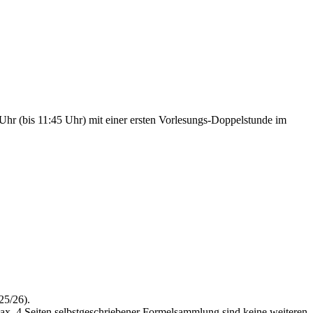
 (bis 11:45 Uhr) mit einer ersten Vorlesungs-Doppelstunde im
25/26).
max. 4 Seiten selbstgeschriebener Formelsammlung sind keine weiteren