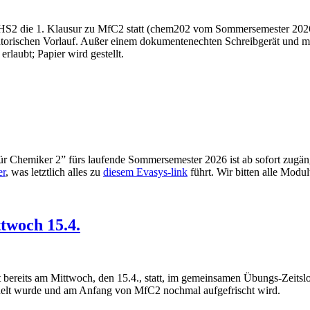
-HS2 die 1. Klausur zu MfC2 statt (chem202 vom Sommersemester 202
nisatorischen Vorlauf. Außer einem dokumentenechten Schreibgerät und
laubt; Papier wird gestellt.
hemiker 2” fürs laufende Sommersemester 2026 ist ab sofort zugängli
er
, was letztlich alles zu
diesem Evasys-link
führt. Wir bitten alle Modul
twoch 15.4.
est bereits am Mittwoch, den 15.4., statt, im gemeinsamen Übungs-Zeits
delt wurde und am Anfang von MfC2 nochmal aufgefrischt wird.