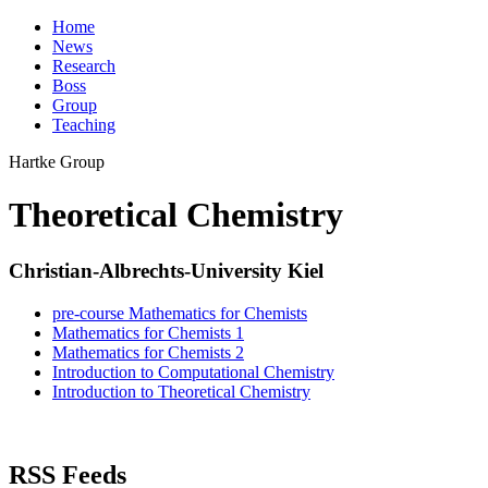
Home
News
Research
Boss
Group
Teaching
Hartke
Group
Theoretical Chemistry
Christian-Albrechts-University Kiel
pre-course Mathematics for Chemists
Mathematics for Chemists 1
Mathematics for Chemists 2
Introduction to Computational Chemistry
Introduction to Theoretical Chemistry
RSS Feeds