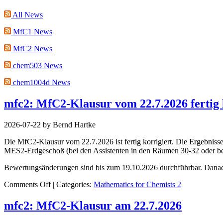
All News
MfC1 News
MfC2 News
chem503 News
chem1004d News
mfc2: MfC2-Klausur vom 22.7.2026 fertig k
2026-07-22 by Bernd Hartke
Die MfC2-Klausur vom 22.7.2026 ist fertig korrigiert. Die Ergebnisse 
MES2-Erdgeschoß (bei den Assistenten in den Räumen 30-32 oder bei
Bewertungsänderungen sind bis zum 19.10.2026 durchführbar. Danach 
on
Comments Off
| Categories:
Mathematics for Chemists 2
MfC2-
Klausur
mfc2: MfC2-Klausur am 22.7.2026
vom
22.7.2026