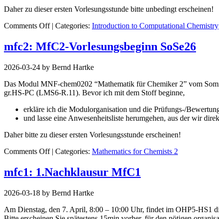
Daher zu dieser ersten Vorlesungsstunde bitte unbedingt erscheinen!
on
Comments Off
| Categories:
Introduction to Computational Chemistry
chem407-
Vorlesungsbeginn
mfc2: MfC2-Vorlesungsbeginn SoSe26
im
SoSe26
2026-03-24 by Bernd Hartke
Das Modul MNF-chem0202 “Mathematik für Chemiker 2” vom Sommerse
gr.HS-PC (LMS6-R.11). Bevor ich mit dem Stoff beginne,
erkläre ich die Modulorganisation und die Prüfungs-/Bewertun
und lasse eine Anwesenheitsliste herumgehen, aus der wir dire
Daher bitte zu dieser ersten Vorlesungsstunde erscheinen!
on
Comments Off
| Categories:
Mathematics for Chemists 2
MfC2-
Vorlesungsbeginn
mfc1: 1.Nachklausur MfC1
SoSe26
2026-03-18 by Bernd Hartke
Am Dienstag, den 7. April, 8:00 – 10:00 Uhr, findet im OHP5-HS1 d
Bitte erscheinen Sie spätestens 15min vorher, für den nötigen organ