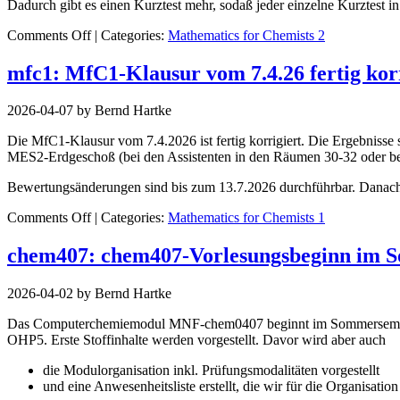
Dadurch gibt es einen Kurztest mehr, sodaß jeder einzelne Kurztest 
on
Comments Off
| Categories:
Mathematics for Chemists 2
Erster
MfC2-
mfc1: MfC1-Klausur vom 7.4.26 fertig korr
Kurztest
schon
2026-04-07 by Bernd Hartke
am
Mittwoch
Die MfC1-Klausur vom 7.4.2026 ist fertig korrigiert. Die Ergebnisse s
15.4.
MES2-Erdgeschoß (bei den Assistenten in den Räumen 30-32 oder bei
Bewertungsänderungen sind bis zum 13.7.2026 durchführbar. Danach i
on
Comments Off
| Categories:
Mathematics for Chemists 1
MfC1-
Klausur
chem407: chem407-Vorlesungsbeginn im S
vom
7.4.26
2026-04-02 by Bernd Hartke
fertig
korrigiert,
Das Computerchemiemodul MNF-chem0407 beginnt im Sommersemester 
Einsicht
OHP5. Erste Stoffinhalte werden vorgestellt. Davor wird aber auch
möglich
die Modulorganisation inkl. Prüfungsmodalitäten vorgestellt
und eine Anwesenheitsliste erstellt, die wir für die Organisatio