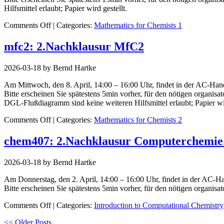
Hilfsmittel erlaubt; Papier wird gestellt.
on
Comments Off
| Categories:
Mathematics for Chemists 1
1.Nachklausur
MfC1
mfc2: 2.Nachklausur MfC2
2026-03-18 by Bernd Hartke
Am Mittwoch, den 8. April, 14:00 – 16:00 Uhr, findet in der AC-H
Bitte erscheinen Sie spätestens 5min vorher, für den nötigen organi
DGL-Flußdiagramm sind keine weiteren Hilfsmittel erlaubt; Papier wir
on
Comments Off
| Categories:
Mathematics for Chemists 2
2.Nachklausur
MfC2
chem407: 2.Nachklausur Computerchemie
2026-03-18 by Bernd Hartke
Am Donnerstag, den 2. April, 14:00 – 16:00 Uhr, findet in der AC
Bitte erscheinen Sie spätestens 5min vorher, für den nötigen organisa
on
Comments Off
| Categories:
Introduction to Computational Chemistry
2.Nachklausur
<< Older Posts
Computerchemie