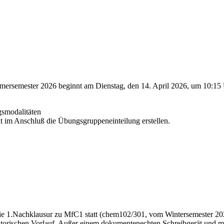
mester 2026 beginnt am Dienstag, den 14. April 2026, um 10:15 Uhr
gsmodalitäten
kt im Anschluß die Übungsgruppeneinteilung erstellen.
ie 1.Nachklausur zu MfC1 statt (chem102/301, vom Wintersemester 20
isatorischen Vorlauf. Außer einem dokumentenechten Schreibgerät und 